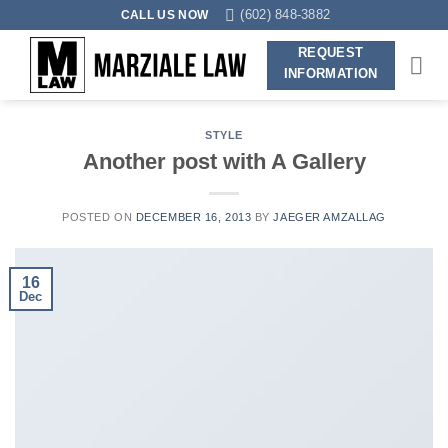
Skip
(602) 848-3882
CALL US NOW
to
REQUEST
content
INFORMATION
STYLE
Another post with A Gallery
POSTED ON
DECEMBER 16, 2013
BY
JAEGER AMZALLAG
16
Dec